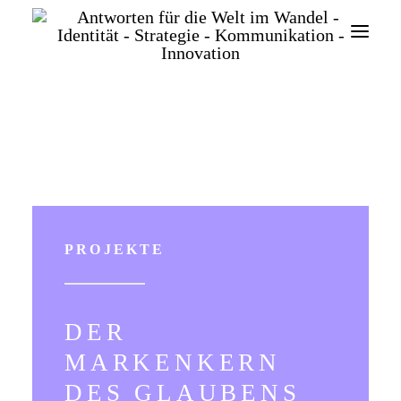
SEARCH
PROJEKTE
DER
MARKENKERN
DES GLAUBENS