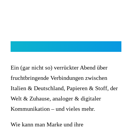
WANN
28. März 2019
Ein (gar nicht so) verrückter Abend über
18:30 Einlass
fruchtbringende Verbindungen zwischen
19:00 Beginn
Italien & Deutschland, Papieren & Stoff, der
WO
Welt & Zuhause, analoger & digitaler
FEDRIGONI Showroom Hamburg
Kommunikation – und vieles mehr.
Neuer Wall 35
20354 Hamburg
Wie kann man Marke und ihre