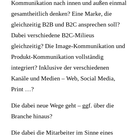
Kommunikation nach innen und außen einmal
ANMELDUNG
gesamtheitlich denken? Eine Marke, die
MILLER & PARTHUM GmbH & Co.
gleichzeitig B2B und B2C ansprechen soll?
KG
Dabei verschiedene B2C-Milieus
+49 30 327 69 96 0
office (at) millerparthum.com
gleichzeitig? Die Image-Kommunikation und
Produkt-Kommunikation vollständig
integriert? Inklusive der verschiedenen
Kanäle und Medien – Web, Social Media,
Print …?
Die dabei neue Wege geht – ggf. über die
Branche hinaus?
Die dabei die Mitarbeiter im Sinne eines