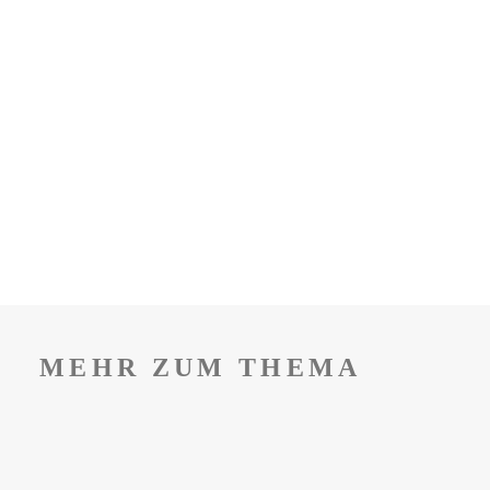
MEHR ZUM THEMA
INNOVATIVES TOOL FÜR
DEN VERTRIEB